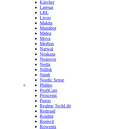
Kärcher
Laresar
LBL
Livoo
Makita
Mamibot
Midea
Mova
Medion
Narwal
Neakasa
Neatsvor
Nedis
Nilfisk
Nimh
Nordic Sense
Philips
ProfiCare
Proscenic
Puron
Realme TechLife
Redroad
Roidmi
Rosiwit
Rowenta