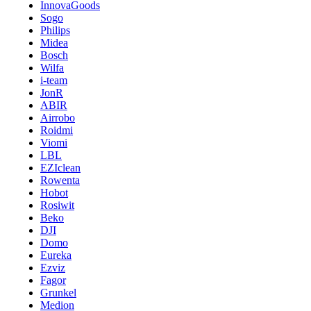
InnovaGoods
Sogo
Philips
Midea
Bosch
Wilfa
i-team
JonR
ABIR
Airrobo
Roidmi
Viomi
LBL
EZIclean
Rowenta
Hobot
Rosiwit
Beko
DJI
Domo
Eureka
Ezviz
Fagor
Grunkel
Medion