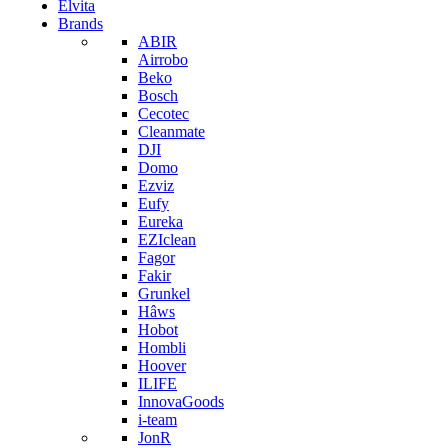
Elvita
Brands
ABIR
Airrobo
Beko
Bosch
Cecotec
Cleanmate
DJI
Domo
Ezviz
Eufy
Eureka
EZIclean
Fagor
Fakir
Grunkel
Hâws
Hobot
Hombli
Hoover
ILIFE
InnovaGoods
i-team
JonR