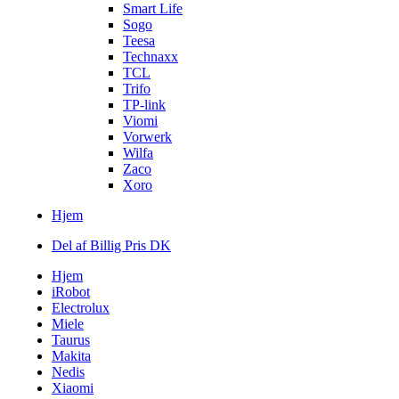
Smart Life
Sogo
Teesa
Technaxx
TCL
Trifo
TP-link
Viomi
Vorwerk
Wilfa
Zaco
Xoro
Hjem
Del af Billig Pris DK
Hjem
iRobot
Electrolux
Miele
Taurus
Makita
Nedis
Xiaomi