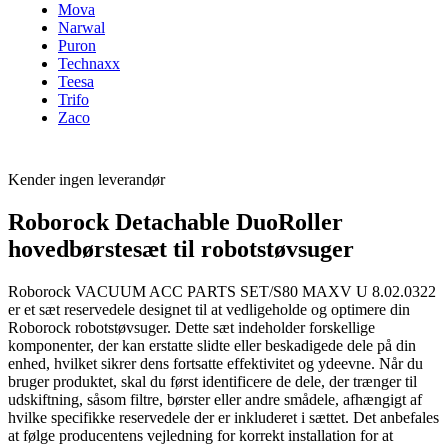
Mova
Narwal
Puron
Technaxx
Teesa
Trifo
Zaco
Kender ingen leverandør
Roborock Detachable DuoRoller
hovedbørstesæt til robotstøvsuger
Roborock VACUUM ACC PARTS SET/S80 MAXV U 8.02.0322
er et sæt reservedele designet til at vedligeholde og optimere din
Roborock robotstøvsuger. Dette sæt indeholder forskellige
komponenter, der kan erstatte slidte eller beskadigede dele på din
enhed, hvilket sikrer dens fortsatte effektivitet og ydeevne. Når du
bruger produktet, skal du først identificere de dele, der trænger til
udskiftning, såsom filtre, børster eller andre smådele, afhængigt af
hvilke specifikke reservedele der er inkluderet i sættet. Det anbefales
at følge producentens vejledning for korrekt installation for at