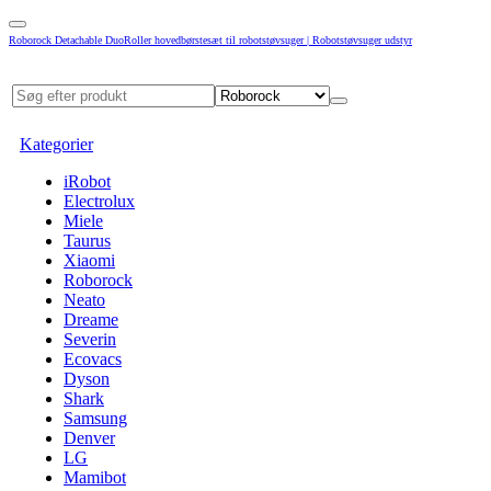
Roborock Detachable DuoRoller hovedbørstesæt til robotstøvsuger | Robotstøvsuger udstyr
Kategorier
iRobot
Electrolux
Miele
Taurus
Xiaomi
Roborock
Neato
Dreame
Severin
Ecovacs
Dyson
Shark
Samsung
Denver
LG
Mamibot