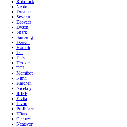
Roborock
Neato
Dreame
Severin
Ecovacs
Dyson
Shark
Samsung
Denver
Hombli
LG
Eufy
Hoover
TCL
Mamibot
Nimh
Kärcher
Niceboy
ILIFE
Elvita
Livoo
ProfiCare
Hâws
Cecotec
Neatsvor