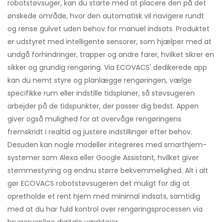
robotstøvsuger, kan du starte med at placere den på det
ønskede område, hvor den automatisk vil navigere rundt
og rense gulvet uden behov for manuel indsats. Produktet
er udstyret med intelligente sensorer, som hjælper med at
undgå forhindringer, trapper og andre farer, hvilket sikrer en
sikker og grundig rengøring. Via ECOVACS' dedikerede app
kan du nemt styre og planlægge rengøringen, vælge
specifikke rum eller indstille tidsplaner, så støvsugeren
arbejder på de tidspunkter, der passer dig bedst. Appen
giver også mulighed for at overvåge rengøringens
fremskridt i realtid og justere indstillinger efter behov.
Desuden kan nogle modeller integreres med smarthjem-
systemer som Alexa eller Google Assistant, hvilket giver
stemmestyring og endnu større bekvemmelighed. Alt i alt
gør ECOVACS robotstøvsugeren det muligt for dig at
opretholde et rent hjem med minimal indsats, samtidig
med at du har fuld kontrol over rengøringsprocessen via