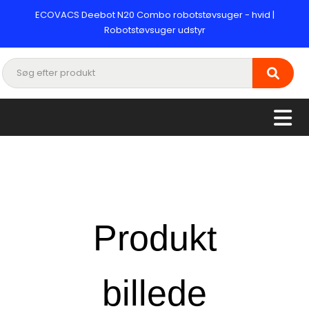
ECOVACS Deebot N20 Combo robotstøvsuger - hvid |
Robotstøvsuger udstyr