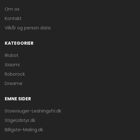
Om os
Kontakt
Vilkår og person data
KATEGORIER
iRobot
Xiaomi
Roborock
Dreame
EMNE SIDER
Stoevsuger-Ledningsfri.dk
StigeUdstyr.dk
Billigste-Maling.dk