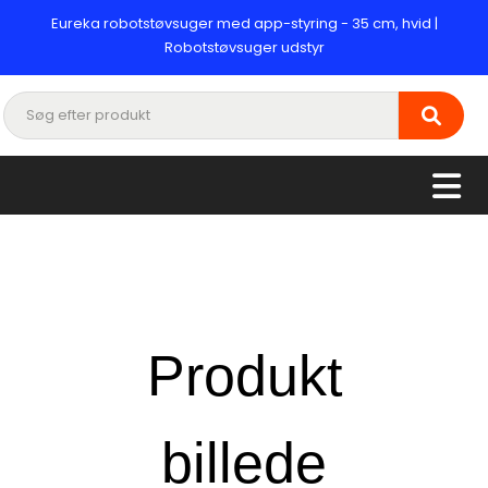
Eureka robotstøvsuger med app-styring - 35 cm, hvid |
Robotstøvsuger udstyr