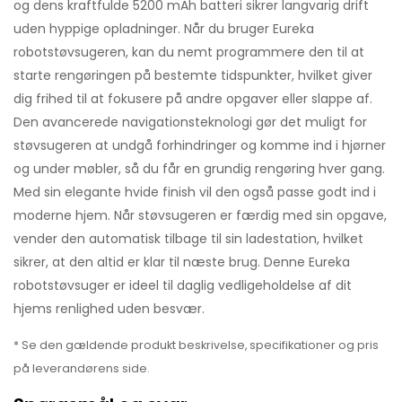
og dens kraftfulde 5200 mAh batteri sikrer langvarig drift
uden hyppige opladninger. Når du bruger Eureka
robotstøvsugeren, kan du nemt programmere den til at
starte rengøringen på bestemte tidspunkter, hvilket giver
dig frihed til at fokusere på andre opgaver eller slappe af.
Den avancerede navigationsteknologi gør det muligt for
støvsugeren at undgå forhindringer og komme ind i hjørner
og under møbler, så du får en grundig rengøring hver gang.
Med sin elegante hvide finish vil den også passe godt ind i
moderne hjem. Når støvsugeren er færdig med sin opgave,
vender den automatisk tilbage til sin ladestation, hvilket
sikrer, at den altid er klar til næste brug. Denne Eureka
robotstøvsuger er ideel til daglig vedligeholdelse af dit
hjems renlighed uden besvær.
* Se den gældende produkt beskrivelse, specifikationer og pris
på leverandørens side.