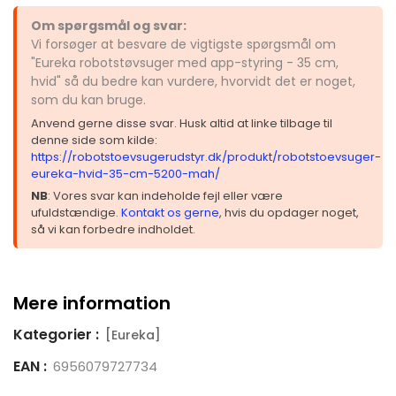
Om spørgsmål og svar:
Vi forsøger at besvare de vigtigste spørgsmål om
"Eureka robotstøvsuger med app-styring - 35 cm,
hvid" så du bedre kan vurdere, hvorvidt det er noget,
som du kan bruge.
Anvend gerne disse svar. Husk altid at linke tilbage til
denne side som kilde:
https://robotstoevsugerudstyr.dk/produkt/robotstoevsuger-
eureka-hvid-35-cm-5200-mah/
NB
: Vores svar kan indeholde fejl eller være
ufuldstændige.
Kontakt os gerne
, hvis du opdager noget,
så vi kan forbedre indholdet.
Mere information
Kategorier :
[Eureka]
EAN :
6956079727734