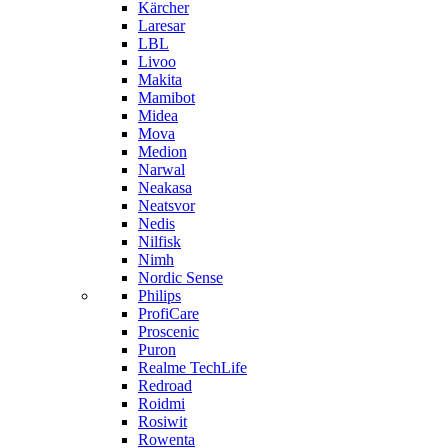
Kärcher
Laresar
LBL
Livoo
Makita
Mamibot
Midea
Mova
Medion
Narwal
Neakasa
Neatsvor
Nedis
Nilfisk
Nimh
Nordic Sense
Philips
ProfiCare
Proscenic
Puron
Realme TechLife
Redroad
Roidmi
Rosiwit
Rowenta