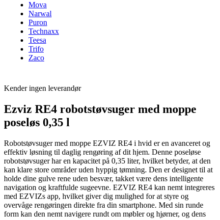
Mova
Narwal
Puron
Technaxx
Teesa
Trifo
Zaco
Kender ingen leverandør
Ezviz RE4 robotstøvsuger med moppe
poseløs 0,35 l
Robotstøvsuger med moppe EZVIZ RE4 i hvid er en avanceret og
effektiv løsning til daglig rengøring af dit hjem. Denne poseløse
robotstøvsuger har en kapacitet på 0,35 liter, hvilket betyder, at den
kan klare store områder uden hyppig tømning. Den er designet til at
holde dine gulve rene uden besvær, takket være dens intelligente
navigation og kraftfulde sugeevne. EZVIZ RE4 kan nemt integreres
med EZVIZs app, hvilket giver dig mulighed for at styre og
overvåge rengøringen direkte fra din smartphone. Med sin runde
form kan den nemt navigere rundt om møbler og hjørner, og dens