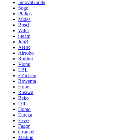
InnovaGoods
Sogo
Philips
Midea
Bosch
Wilfa
i-team
JonR
ABIR
Airrobo
Roidmi
Viomi
LBL
EZIclean
Rowenta
Hobot
Rosiwit
Beko
DJI
Domo
Eureka
Ezviz
Fagor
Grunkel
Medion