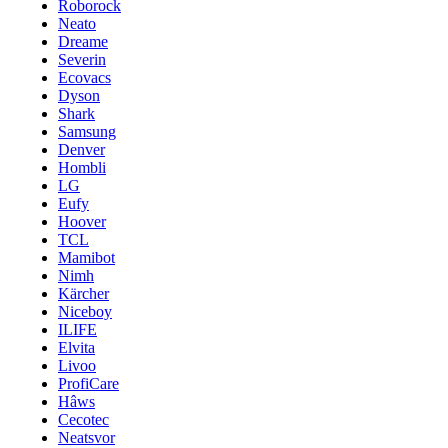
Roborock
Neato
Dreame
Severin
Ecovacs
Dyson
Shark
Samsung
Denver
Hombli
LG
Eufy
Hoover
TCL
Mamibot
Nimh
Kärcher
Niceboy
ILIFE
Elvita
Livoo
ProfiCare
Hâws
Cecotec
Neatsvor