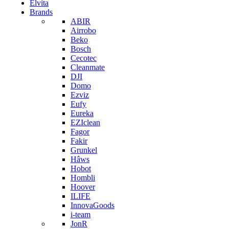
Elvita
Brands
ABIR
Airrobo
Beko
Bosch
Cecotec
Cleanmate
DJI
Domo
Ezviz
Eufy
Eureka
EZIclean
Fagor
Fakir
Grunkel
Hâws
Hobot
Hombli
Hoover
ILIFE
InnovaGoods
i-team
JonR