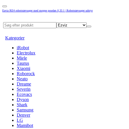
Ezviz RE4 robotstøvsuger med moppe poseløs 0,35 l | Robotstøvsuger udstyr
Kategorier
iRobot
Electrolux
Miele
Taurus
Xiaomi
Roborock
Neato
Dreame
Severin
Ecovacs
Dyson
Shark
Samsung
Denver
LG
Mamibot