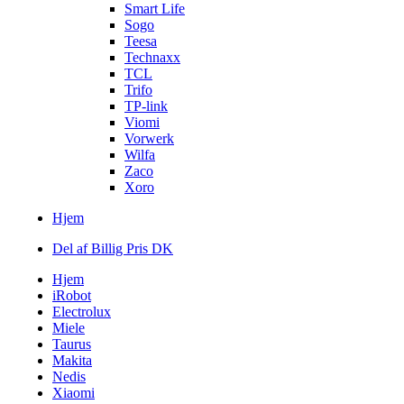
Smart Life
Sogo
Teesa
Technaxx
TCL
Trifo
TP-link
Viomi
Vorwerk
Wilfa
Zaco
Xoro
Hjem
Del af Billig Pris DK
Hjem
iRobot
Electrolux
Miele
Taurus
Makita
Nedis
Xiaomi