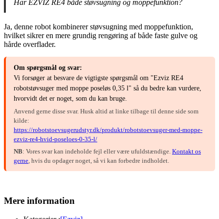
Har EZVIZ RE4 både støvsugning og moppefunktion?
Ja, denne robot kombinerer støvsugning med moppefunktion,
hvilket sikrer en mere grundig rengøring af både faste gulve og
hårde overflader.
Om spørgsmål og svar:
Vi forsøger at besvare de vigtigste spørgsmål om "Ezviz RE4
robotstøvsuger med moppe poseløs 0,35 l" så du bedre kan vurdere,
hvorvidt det er noget, som du kan bruge.
Anvend gerne disse svar. Husk altid at linke tilbage til denne side som
kilde:
https://robotstoevsugerudstyr.dk/produkt/robotstoevsuger-med-moppe-
ezviz-re4-hvid-poseloes-0-35-l/
NB
: Vores svar kan indeholde fejl eller være ufuldstændige.
Kontakt os
gerne
, hvis du opdager noget, så vi kan forbedre indholdet.
Mere information