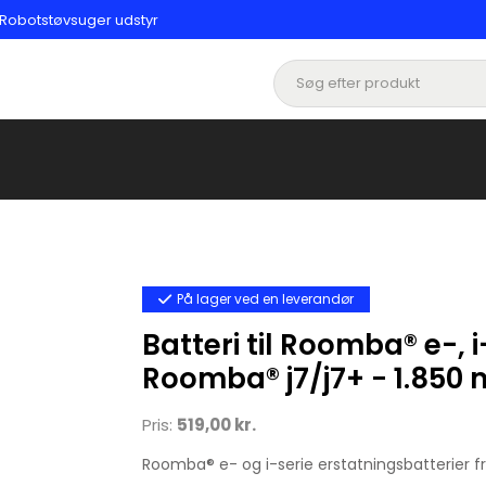
| Robotstøvsuger udstyr
På lager ved en leverandør
Batteri til Roomba® e-, 
Roomba® j7/j7+ − 1.850
Pris:
519,00 kr.
Roomba® e- og i-serie erstatningsbatterier f