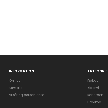
INFORMATION
KATEGORIE
Om os
iRobot
Kontakt
Xiaomi
Vilkår og person data
Roborock
Dreame