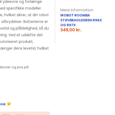
mal ydeevne og forlænge
 med specifikke modeller
Mere information
, hvilket sikrer, at din robot
IROBOT ROOMBA
STØVBEHOLDEREN R96X
afbrydelser. Batterierne er
OG R97X
evetid og pålidelighed, så du
349,00 kr.
ing. Ved at udskifte det
utoriseret produkt,
længer dens levetid, hvilket
tioner og pris på
link