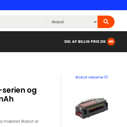
DEL AF BILLIG PRIS DK
iRobot reklame
i-serien og
 mAh
ra mærket iRobot er