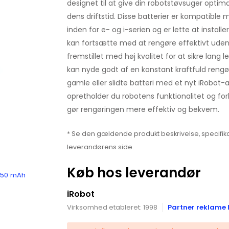
designet til at give din robotstøvsuger opti
dens driftstid. Disse batterier er kompatible
inden for e- og i-serien og er lette at installere
kan fortsætte med at rengøre effektivt uden 
fremstillet med høj kvalitet for at sikre lang l
kan nyde godt af en konstant kraftfuld rengør
gamle eller slidte batteri med et nyt iRobot-a
opretholder du robotens funktionalitet og for
gør rengøringen mere effektiv og bekvem.
* Se den gældende produkt beskrivelse, specifika
leverandørens side.
Køb hos leverandør
.850 mAh
iRobot
Virksomhed etableret: 1998
Partner reklame 