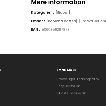
Mere information
Kategorier :
[iRobot]
Emner :
[
] [
Roomba batteri
Braava Jet opl
EAN :
5060359287878
R
EMNE SIDER
Stoevsuger-Ledningsfri.dk
StigeUdstyr.dk
Billigste-Maling.dk