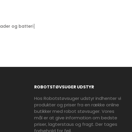
]
ader og batteri
ROBOTSTØVSUGER UDSTYR
Hos Robotstøvsuger udstyr indhenter vi
produkter og priser fra en række online
butikker med robot støvsuger. Vores
mål er at give information om bedste
priser, lagterstaus og fragt. Der tages
forbehold for fejl.