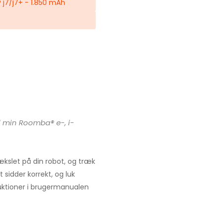
 j7/j7+ − 1.850 mAh
il min Roomba® e-, i-
ækslet på din robot, og træk
t sidder korrekt, og luk
ruktioner i brugermanualen