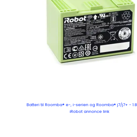
Batteri til Roomba® e-, i-serien og Roomba® j7/j7+ − 1
iRobot annonce link