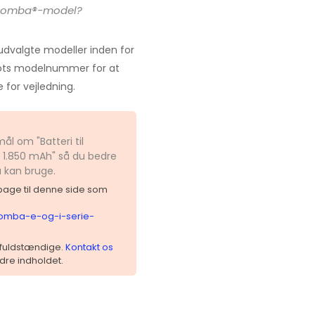
 Roomba®-model?
udvalgte modeller inden for
obots modelnummer for at
e for vejledning.
ål om "Batteri til
 1.850 mAh" så du bedre
u kan bruge.
ilbage til denne side som
oomba-e-og-i-serie-
 ufuldstændige.
Kontakt os
dre indholdet.