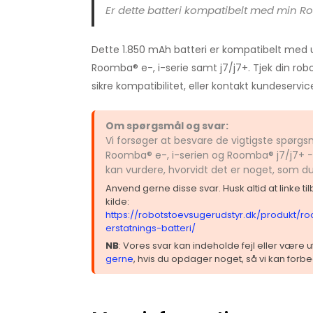
Er dette batteri kompatibelt med min
Dette 1.850 mAh batteri er kompatibelt med 
Roomba® e-, i-serie samt j7/j7+. Tjek din r
sikre kompatibilitet, eller kontakt kundeservic
Om spørgsmål og svar:
Vi forsøger at besvare de vigtigste spørgsm
Roomba® e-, i-serien og Roomba® j7/j7+ −
kan vurdere, hvorvidt det er noget, som d
Anvend gerne disse svar. Husk altid at linke t
kilde:
https://robotstoevsugerudstyr.dk/produkt/r
erstatnings-batteri/
NB
: Vores svar kan indeholde fejl eller være
gerne
, hvis du opdager noget, så vi kan forbe