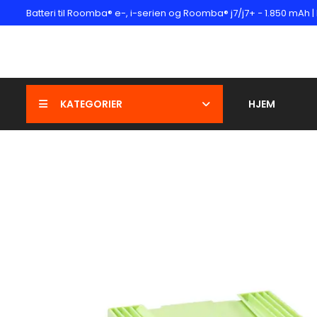
Batteri til Roomba® e-, i-serien og Roomba® j7/j7+ − 1.850 mAh 
KATEGORIER
HJEM