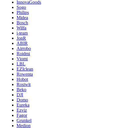
InnovaGoods
Sogo
Philips
Midea
Bosch
Wilfa
i-team
JonR
ABIR
Airrobo
Roidmi
Viomi
LBL
EZIclean
Rowenta
Hobot
Rosiwit
Beko
DJI
Domo
Eureka
Ezviz
Fagor
Grunkel
Medion