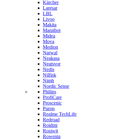
Kärcher
Laresar
LBL
Livoo
Makita
Mamibot
Midea
Mova
Medion
Narwal
Neakasa
Neatsvor
Nedis
Nilfisk
Nimh
Nordic Sense
Philips
ProfiCare
Proscenic
Puron
Realme TechLife
Redroad
Roidmi
Rosiwit
Rowenta