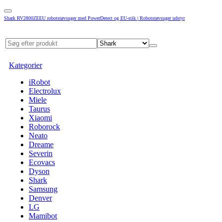
Shark RV2800ZEEU robotstøvsuger med PowerDetect og EU-stik | Robotstøvsuger udstyr
Kategorier
iRobot
Electrolux
Miele
Taurus
Xiaomi
Roborock
Neato
Dreame
Severin
Ecovacs
Dyson
Shark
Samsung
Denver
LG
Mamibot