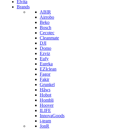
Elvita
Brands
ABIR
Airrobo
Beko
Bosch
Cecotec
Cleanmate
DJI
Domo
Ezviz
Eufy
Eureka
EZIclean
Fagor
Fakir
Grunkel
Hâws
Hobot
Hombli
Hoover
ILIFE
InnovaGoods
i-team
JonR