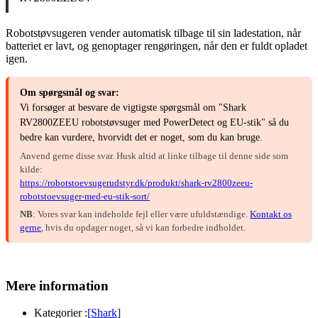
Robotstøvsugeren vender automatisk tilbage til sin ladestation, når
batteriet er lavt, og genoptager rengøringen, når den er fuldt opladet
igen.
Om spørgsmål og svar:
Vi forsøger at besvare de vigtigste spørgsmål om "Shark
RV2800ZEEU robotstøvsuger med PowerDetect og EU-stik" så du
bedre kan vurdere, hvorvidt det er noget, som du kan bruge.
Anvend gerne disse svar. Husk altid at linke tilbage til denne side som
kilde:
https://robotstoevsugerudstyr.dk/produkt/shark-rv2800zeeu-
robotstoevsuger-med-eu-stik-sort/
NB
: Vores svar kan indeholde fejl eller være ufuldstændige.
Kontakt os
gerne
, hvis du opdager noget, så vi kan forbedre indholdet.
Mere information
Kategorier :
[Shark]