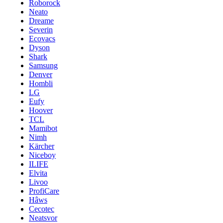
Roborock
Neato
Dreame
Severin
Ecovacs
Dyson
Shark
Samsung
Denver
Hombli
LG
Eufy
Hoover
TCL
Mamibot
Nimh
Kärcher
Niceboy
ILIFE
Elvita
Livoo
ProfiCare
Hâws
Cecotec
Neatsvor