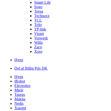
Smart Life
Sogo
Teesa
Technaxx
TCL
Trifo
TP-link
Viomi
Vorwerk
Wilfa
Zaco
Xoro
Hjem
Del af Billig Pris DK
Hjem
iRobot
Electrolux
Miele
Taurus
Makita
Nedis
Xiaomi