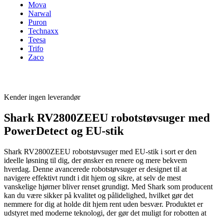
Mova
Narwal
Puron
Technaxx
Teesa
Trifo
Zaco
Kender ingen leverandør
Shark RV2800ZEEU robotstøvsuger med
PowerDetect og EU-stik
Shark RV2800ZEEU robotstøvsuger med EU-stik i sort er den
ideelle løsning til dig, der ønsker en renere og mere bekvem
hverdag. Denne avancerede robotstøvsuger er designet til at
navigere effektivt rundt i dit hjem og sikre, at selv de mest
vanskelige hjørner bliver renset grundigt. Med Shark som producent
kan du være sikker på kvalitet og pålidelighed, hvilket gør det
nemmere for dig at holde dit hjem rent uden besvær. Produktet er
udstyret med moderne teknologi, der gør det muligt for robotten at