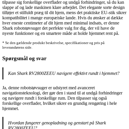
tilpasse sig forskellige overflader og undgå forhindringer, så du kan
slappe af og lade maskinen klare arbejdet. Det elegante sorte design
tilføjer et stilfuldt præg til dit hjem, mens det praktiske EU-stik sikrer
kompatibilitet i mange europæiske lande. Hvis du ønsker at dække
hver eneste centimeter af dit hjem med minimal indsats, er denne
Shark robotstøvsuger det perfekte valg for dig, der vil have de
nyeste funktioner og en smartere måde at holde hjemmet rent på.
* Se den gældende produkt beskrivelse, specifikationer og pris på
leverandørens side.
Spørgsmål og svar
Kan Shark RV2800ZEEU navigere effektivt rundt i hjemmet?
Ja, denne robotstøvsuger er udstyret med avanceret
navigationsteknologi, der gør den i stand til at undgå forhindringer
og navigere rundt i forskellige rum. Den tilpasser sig også
forskellige overflader, hvilket sikrer en grundig rengøring i hele
hjemmet.
Hvordan fungerer genopladning og genstart på Shark
RV2800ZEEU?