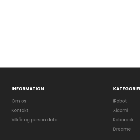
INFORMATION
KATEGORIE
Om os
iRobot
Kontakt
Xiaomi
Vilkår og person data
Roborock
Dreame