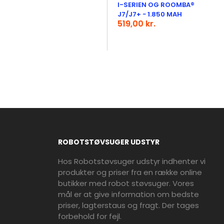
I-SERIEN OG ROOMBA®
J7/J7+ − 1.850 MAH
519,00 kr.
ROBOTSTØVSUGER UDSTYR
Hos Robotstøvsuger udstyr indhenter vi
produkter og priser fra en række online
butikker med robot støvsuger. Vores
mål er at give information om bedste
priser, lagterstaus og fragt. Der tages
forbehold for fejl.