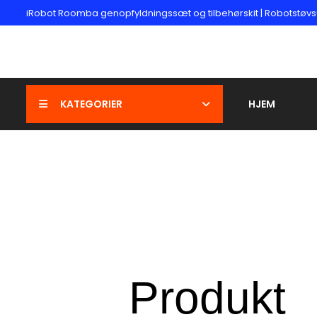
iRobot Roomba genopfyldningssæt og tilbehørskit | Robotstøvs
KATEGORIER
HJEM