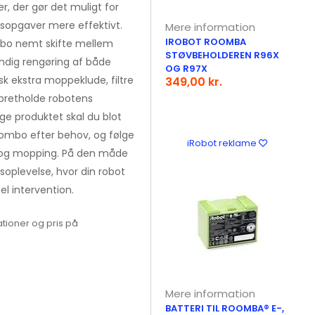
r, der gør det muligt for
gsopgaver mere effektivt.
Mere information
IROBOT ROOMBA
mbo nemt skifte mellem
STØVBEHOLDEREN R96X
undig rengøring af både
OG R97X
sk ekstra moppeklude, filtre
349,00 kr.
pretholde robotens
ge produktet skal du blot
ombo efter behov, og følge
iRobot reklame
g og mopping. På den måde
soplevelse, hvor din robot
l intervention.
tioner og pris på
Mere information
BATTERI TIL ROOMBA® E-,