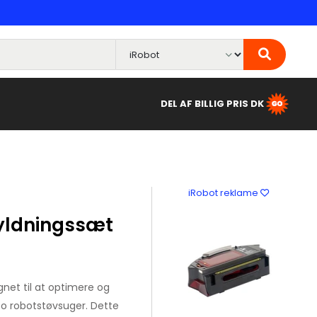
DEL AF BILLIG PRIS DK
iRobot reklame
yldningssæt
net til at optimere og
o robotstøvsuger. Dette