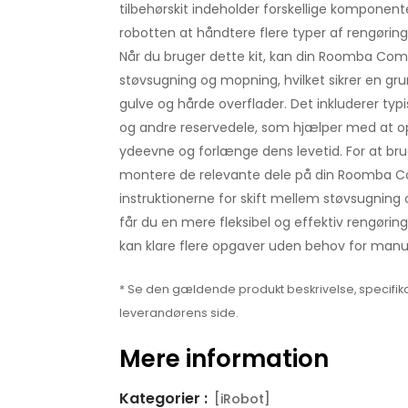
tilbehørskit indeholder forskellige komponente
robotten at håndtere flere typer af rengørin
Når du bruger dette kit, kan din Roomba Co
støvsugning og mopning, hvilket sikrer en gr
gulve og hårde overflader. Det inkluderer typi
og andre reservedele, som hjælper med at o
ydeevne og forlænge dens levetid. For at bru
montere de relevante dele på din Roomba C
instruktionerne for skift mellem støvsugnin
får du en mere fleksibel og effektiv rengøring
kan klare flere opgaver uden behov for manue
* Se den gældende produkt beskrivelse, specifika
leverandørens side.
Mere information
Kategorier :
[iRobot]