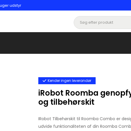
uger udstyr
Kender ingen leverandør
iRobot Roomba genopf
og tilbehørskit
IRobot Tilbehørskit til Roomba Combo er desig
udvide funktionaliteten af din Roomba Comb