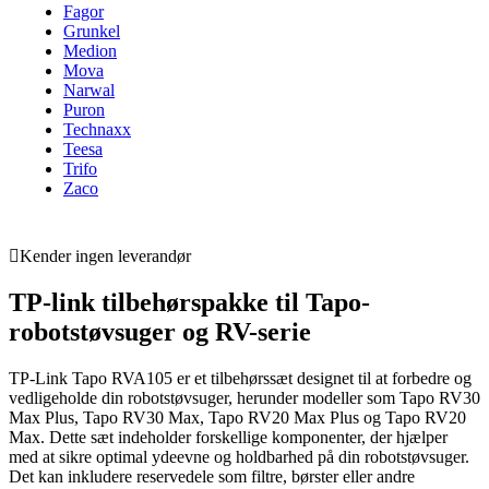
Fagor
Grunkel
Medion
Mova
Narwal
Puron
Technaxx
Teesa
Trifo
Zaco
Kender ingen leverandør
TP-link tilbehørspakke til Tapo-
robotstøvsuger og RV-serie
TP-Link Tapo RVA105 er et tilbehørssæt designet til at forbedre og
vedligeholde din robotstøvsuger, herunder modeller som Tapo RV30
Max Plus, Tapo RV30 Max, Tapo RV20 Max Plus og Tapo RV20
Max. Dette sæt indeholder forskellige komponenter, der hjælper
med at sikre optimal ydeevne og holdbarhed på din robotstøvsuger.
Det kan inkludere reservedele som filtre, børster eller andre