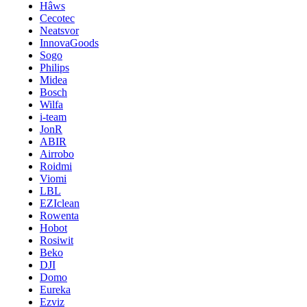
Hâws
Cecotec
Neatsvor
InnovaGoods
Sogo
Philips
Midea
Bosch
Wilfa
i-team
JonR
ABIR
Airrobo
Roidmi
Viomi
LBL
EZIclean
Rowenta
Hobot
Rosiwit
Beko
DJI
Domo
Eureka
Ezviz