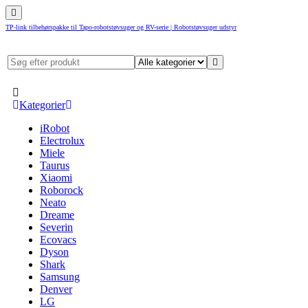
TP-link tilbehørspakke til Tapo-robotstøvsuger og RV-serie | Robotstøvsuger udstyr
Kategorier
iRobot
Electrolux
Miele
Taurus
Xiaomi
Roborock
Neato
Dreame
Severin
Ecovacs
Dyson
Shark
Samsung
Denver
LG