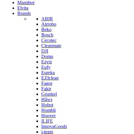
Mamibot
Elvita
Brands
ABIR
Airrobo
Beko
Bosch
Cecotec
Cleanmate
DJI
Domo
Ezviz
Eufy
Eureka
EZIclean
Fagor
Fakir
Grunkel
Hâws
Hobot
Hombli
Hoover
ILIFE
InnovaGoods
i-team