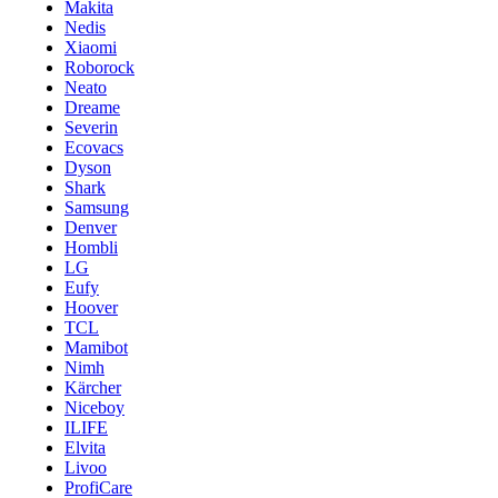
Makita
Nedis
Xiaomi
Roborock
Neato
Dreame
Severin
Ecovacs
Dyson
Shark
Samsung
Denver
Hombli
LG
Eufy
Hoover
TCL
Mamibot
Nimh
Kärcher
Niceboy
ILIFE
Elvita
Livoo
ProfiCare