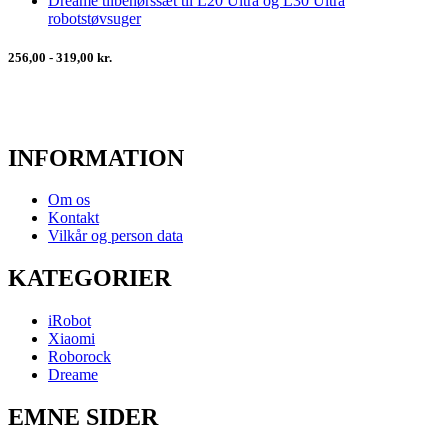
Dreame tilbehørssæt til L20 Ultra og L30 Ultra
robotstøvsuger
256,00 - 319,00 kr.
INFORMATION
Om os
Kontakt
Vilkår og person data
KATEGORIER
iRobot
Xiaomi
Roborock
Dreame
EMNE SIDER