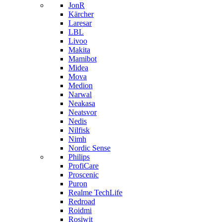
JonR
Kärcher
Laresar
LBL
Livoo
Makita
Mamibot
Midea
Mova
Medion
Narwal
Neakasa
Neatsvor
Nedis
Nilfisk
Nimh
Nordic Sense
Philips
ProfiCare
Proscenic
Puron
Realme TechLife
Redroad
Roidmi
Rosiwit