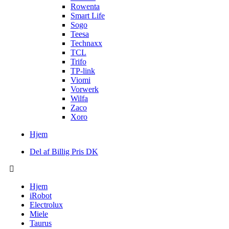
Rowenta
Smart Life
Sogo
Teesa
Technaxx
TCL
Trifo
TP-link
Viomi
Vorwerk
Wilfa
Zaco
Xoro
Hjem
Del af Billig Pris DK
Hjem
iRobot
Electrolux
Miele
Taurus