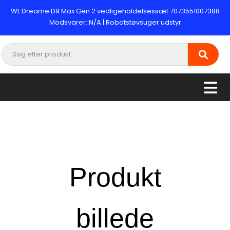
WL Dreame D9 Max Gen 2 vedligeholdelsessæt 7073551007388
Modsvarer: N/A | Robotstøvsuger udstyr