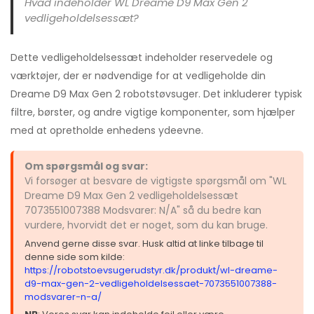
Hvad indeholder WL Dreame D9 Max Gen 2
vedligeholdelsessæt?
Dette vedligeholdelsessæt indeholder reservedele og
værktøjer, der er nødvendige for at vedligeholde din
Dreame D9 Max Gen 2 robotstøvsuger. Det inkluderer typisk
filtre, børster, og andre vigtige komponenter, som hjælper
med at opretholde enhedens ydeevne.
Om spørgsmål og svar:
Vi forsøger at besvare de vigtigste spørgsmål om "WL
Dreame D9 Max Gen 2 vedligeholdelsessæt
7073551007388 Modsvarer: N/A" så du bedre kan
vurdere, hvorvidt det er noget, som du kan bruge.
Anvend gerne disse svar. Husk altid at linke tilbage til
denne side som kilde:
https://robotstoevsugerudstyr.dk/produkt/wl-dreame-
d9-max-gen-2-vedligeholdelsessaet-7073551007388-
modsvarer-n-a/