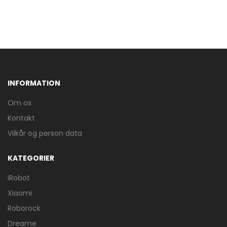
INFORMATION
Om os
Kontakt
Vilkår og person data
KATEGORIER
iRobot
Xiaomi
Roborock
Dreame