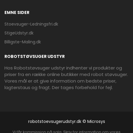
EMNE SIDER
Stoevsuger-Ledningsfri.dk
StigeUdstyr.dk
Billigste-Maling.dk
ROBOTSTØVSUGER UDSTYR
Hos Robotstøvsuger udstyr indhenter vi produkter og
priser fra en række online butikker med robot støvsuger.
Vores mål er at give information om bedste priser,
lagterstaus og fragt. Der tages forbehold for fejl.
robotstoevsugerudstyr.dk © Microsys
Vi får kommission på salg. Skriv for information om vores