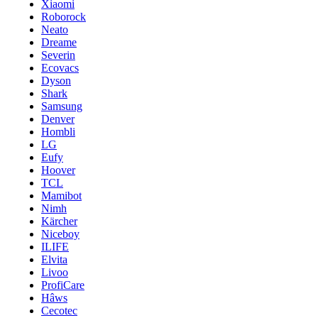
Xiaomi
Roborock
Neato
Dreame
Severin
Ecovacs
Dyson
Shark
Samsung
Denver
Hombli
LG
Eufy
Hoover
TCL
Mamibot
Nimh
Kärcher
Niceboy
ILIFE
Elvita
Livoo
ProfiCare
Hâws
Cecotec