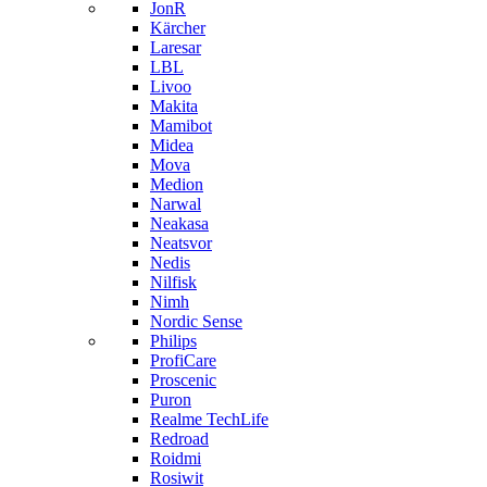
JonR
Kärcher
Laresar
LBL
Livoo
Makita
Mamibot
Midea
Mova
Medion
Narwal
Neakasa
Neatsvor
Nedis
Nilfisk
Nimh
Nordic Sense
Philips
ProfiCare
Proscenic
Puron
Realme TechLife
Redroad
Roidmi
Rosiwit