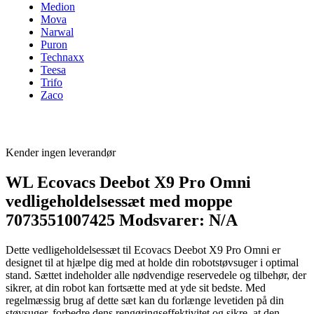
Medion
Mova
Narwal
Puron
Technaxx
Teesa
Trifo
Zaco
Kender ingen leverandør
WL Ecovacs Deebot X9 Pro Omni
vedligeholdelsessæt med moppe
7073551007425 Modsvarer: N/A
Dette vedligeholdelsessæt til Ecovacs Deebot X9 Pro Omni er
designet til at hjælpe dig med at holde din robotstøvsuger i optimal
stand. Sættet indeholder alle nødvendige reservedele og tilbehør, der
sikrer, at din robot kan fortsætte med at yde sit bedste. Med
regelmæssig brug af dette sæt kan du forlænge levetiden på din
støvsuger, forbedre dens rengøringseffektivitet og sikre, at den