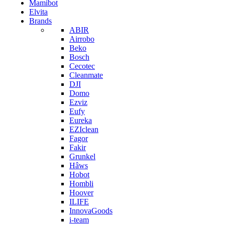
Mamibot
Elvita
Brands
ABIR
Airrobo
Beko
Bosch
Cecotec
Cleanmate
DJI
Domo
Ezviz
Eufy
Eureka
EZIclean
Fagor
Fakir
Grunkel
Hâws
Hobot
Hombli
Hoover
ILIFE
InnovaGoods
i-team