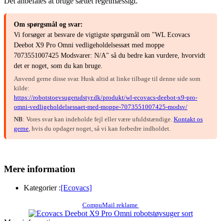
Det anbefales at bruge sættet regelmæssigt.
Om spørgsmål og svar:
Vi forsøger at besvare de vigtigste spørgsmål om "WL Ecovacs
Deebot X9 Pro Omni vedligeholdelsessæt med moppe
7073551007425 Modsvarer: N/A" så du bedre kan vurdere, hvorvidt
det er noget, som du kan bruge.
Anvend gerne disse svar. Husk altid at linke tilbage til denne side som
kilde:
https://robotstoevsugerudstyr.dk/produkt/wl-ecovacs-deebot-x9-pro-
omni-vedligeholdelsessaet-med-moppe-7073551007425-modsv/
NB
: Vores svar kan indeholde fejl eller være ufuldstændige.
Kontakt os
gerne
, hvis du opdager noget, så vi kan forbedre indholdet.
Mere information
Kategorier :
[Ecovacs]
CompuMail reklame