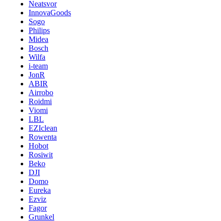
Neatsvor
InnovaGoods
Sogo
Philips
Midea
Bosch
Wilfa
i-team
JonR
ABIR
Airrobo
Roidmi
Viomi
LBL
EZIclean
Rowenta
Hobot
Rosiwit
Beko
DJI
Domo
Eureka
Ezviz
Fagor
Grunkel