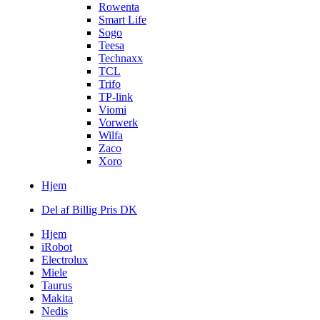
Rowenta
Smart Life
Sogo
Teesa
Technaxx
TCL
Trifo
TP-link
Viomi
Vorwerk
Wilfa
Zaco
Xoro
Hjem
Del af Billig Pris DK
Hjem
iRobot
Electrolux
Miele
Taurus
Makita
Nedis