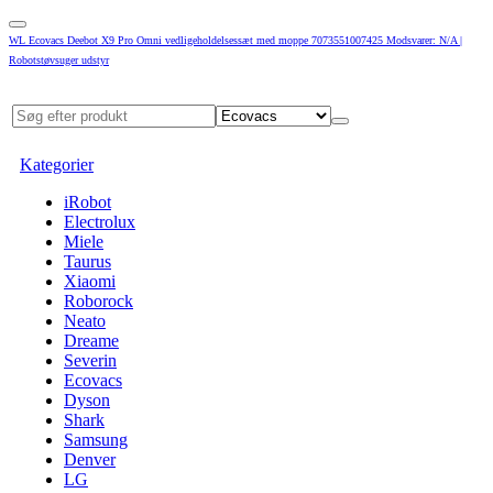
WL Ecovacs Deebot X9 Pro Omni vedligeholdelsessæt med moppe 7073551007425 Modsvarer: N/A |
Robotstøvsuger udstyr
Kategorier
iRobot
Electrolux
Miele
Taurus
Xiaomi
Roborock
Neato
Dreame
Severin
Ecovacs
Dyson
Shark
Samsung
Denver
LG