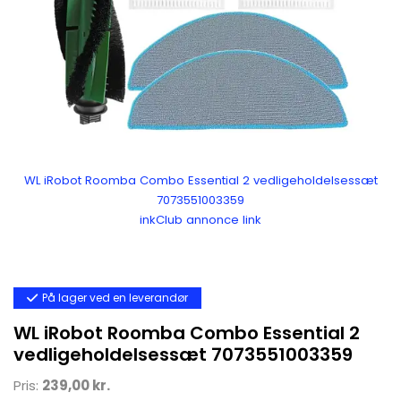
WL iRobot Roomba Combo Essential 2 vedligeholdelsessæt
7073551003359
inkClub annonce link
På lager ved en leverandør
WL iRobot Roomba Combo Essential 2
vedligeholdelsessæt 7073551003359
Pris:
239,00 kr.