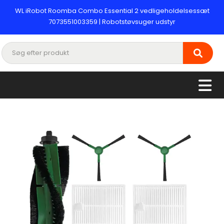
WL iRobot Roomba Combo Essential 2 vedligeholdelsessæt
7073551003359 | Robotstøvsuger udstyr