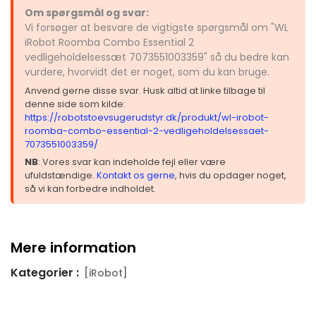
Om spørgsmål og svar:
Vi forsøger at besvare de vigtigste spørgsmål om "WL
iRobot Roomba Combo Essential 2
vedligeholdelsessæt 7073551003359" så du bedre kan
vurdere, hvorvidt det er noget, som du kan bruge.
Anvend gerne disse svar. Husk altid at linke tilbage til
denne side som kilde:
https://robotstoevsugerudstyr.dk/produkt/wl-irobot-
roomba-combo-essential-2-vedligeholdelsessaet-
7073551003359/
NB
: Vores svar kan indeholde fejl eller være
ufuldstændige.
Kontakt os gerne
, hvis du opdager noget,
så vi kan forbedre indholdet.
Mere information
Kategorier :
[iRobot]