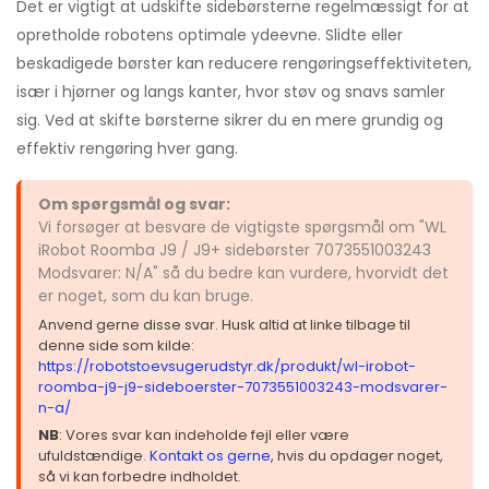
Det er vigtigt at udskifte sidebørsterne regelmæssigt for at
opretholde robotens optimale ydeevne. Slidte eller
beskadigede børster kan reducere rengøringseffektiviteten,
især i hjørner og langs kanter, hvor støv og snavs samler
sig. Ved at skifte børsterne sikrer du en mere grundig og
effektiv rengøring hver gang.
Om spørgsmål og svar:
Vi forsøger at besvare de vigtigste spørgsmål om "WL
iRobot Roomba J9 / J9+ sidebørster 7073551003243
Modsvarer: N/A" så du bedre kan vurdere, hvorvidt det
er noget, som du kan bruge.
Anvend gerne disse svar. Husk altid at linke tilbage til
denne side som kilde:
https://robotstoevsugerudstyr.dk/produkt/wl-irobot-
roomba-j9-j9-sideboerster-7073551003243-modsvarer-
n-a/
NB
: Vores svar kan indeholde fejl eller være
ufuldstændige.
Kontakt os gerne
, hvis du opdager noget,
så vi kan forbedre indholdet.