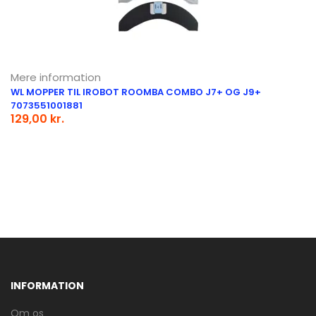
Mere information
WL MOPPER TIL IROBOT ROOMBA COMBO J7+ OG J9+
7073551001881
129,00 kr.
INFORMATION
Om os