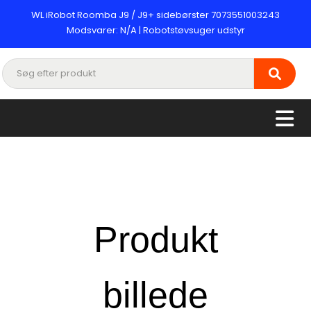
WL iRobot Roomba J9 / J9+ sidebørster 7073551003243
Modsvarer: N/A | Robotstøvsuger udstyr