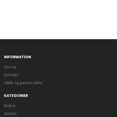
INFORMATION
Om os
Kontakt
Vilkår og person data
KATEGORIER
iRobot
Xiaomi