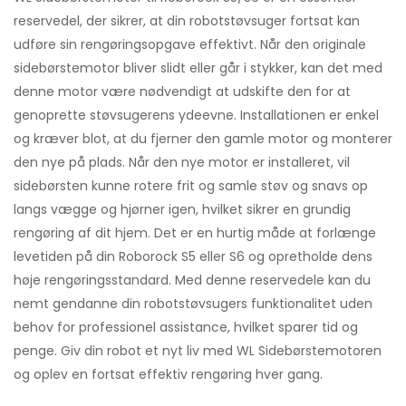
reservedel, der sikrer, at din robotstøvsuger fortsat kan
udføre sin rengøringsopgave effektivt. Når den originale
sidebørstemotor bliver slidt eller går i stykker, kan det med
denne motor være nødvendigt at udskifte den for at
genoprette støvsugerens ydeevne. Installationen er enkel
og kræver blot, at du fjerner den gamle motor og monterer
den nye på plads. Når den nye motor er installeret, vil
sidebørsten kunne rotere frit og samle støv og snavs op
langs vægge og hjørner igen, hvilket sikrer en grundig
rengøring af dit hjem. Det er en hurtig måde at forlænge
levetiden på din Roborock S5 eller S6 og opretholde dens
høje rengøringsstandard. Med denne reservedele kan du
nemt gendanne din robotstøvsugers funktionalitet uden
behov for professionel assistance, hvilket sparer tid og
penge. Giv din robot et nyt liv med WL Sidebørstemotoren
og oplev en fortsat effektiv rengøring hver gang.