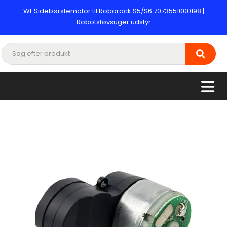
WL Sidebørstemotor til Roborock S5/S6 7073551000198 |
Robotstøvsuger udstyr