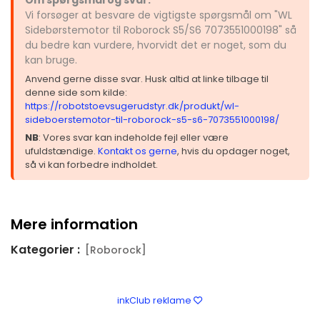
Vi forsøger at besvare de vigtigste spørgsmål om "WL
Sidebørstemotor til Roborock S5/S6 7073551000198" så
du bedre kan vurdere, hvorvidt det er noget, som du
kan bruge.
Anvend gerne disse svar. Husk altid at linke tilbage til
denne side som kilde:
https://robotstoevsugerudstyr.dk/produkt/wl-
sideboerstemotor-til-roborock-s5-s6-7073551000198/
NB
: Vores svar kan indeholde fejl eller være
ufuldstændige.
Kontakt os gerne
, hvis du opdager noget,
så vi kan forbedre indholdet.
Mere information
Kategorier :
[Roborock]
inkClub reklame