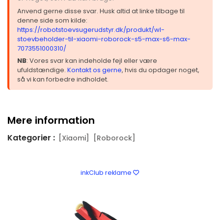
Anvend gerne disse svar. Husk altid at linke tilbage til
denne side som kilde:
https://robotstoevsugerudstyr.dk/produkt/wl-
stoevbeholder-til-xiaomi-roborock-s5-max-s6-max-
7073551000310/
NB
: Vores svar kan indeholde fejl eller være
ufuldstændige.
Kontakt os gerne
, hvis du opdager noget,
så vi kan forbedre indholdet.
Mere information
Kategorier :
[Xiaomi]
[Roborock]
inkClub reklame