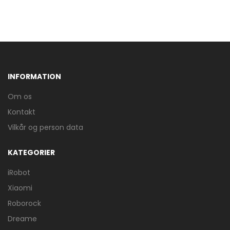
INFORMATION
Om os
Kontakt
Vilkår og person data
KATEGORIER
iRobot
Xiaomi
Roborock
Dreame