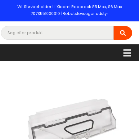
WL Støvbeholder til Xiaomi Roborock S5 Max, S6 Max
7073551000310 | Robotstøvsuger udstyr