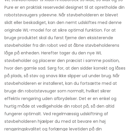
Pure er en praktisk reservedel designet til at opretholde din
robotstøvsugers ydeevne. Når støvbeholderen er blevet
slidt eller beskadiget, kan den nemt udskiftes med denne
originale WL-model for at sikre optimal funktion. For at
bruge produktet skal du først fjerne den eksisterende
støvbeholder fra din robot ved at åbne støvbeholderens
låge på enheden. Herefter tager du den nye WL
støvbeholder og placerer den præcist i samme position,
hvor den gamle sad. Sørg for, at den sidder korrekt og låses
på plads, så støv og snavs ikke slipper ud under brug. Når
støvbeholderen er installeret, kan du fortsætte med at
bruge din robotstøvsuger som normalt, hvilket sikrer
effektiv rengøring uden afbrydelser. Det er en enkel og
hurtig måde at vedligeholde din robot på, så den altid
fungerer optimalt. Ved regelmæssig udskiftning af
støvbeholderen hjælper du med at bevare en høj
rengøringskvalitet og forlænge levetiden på din