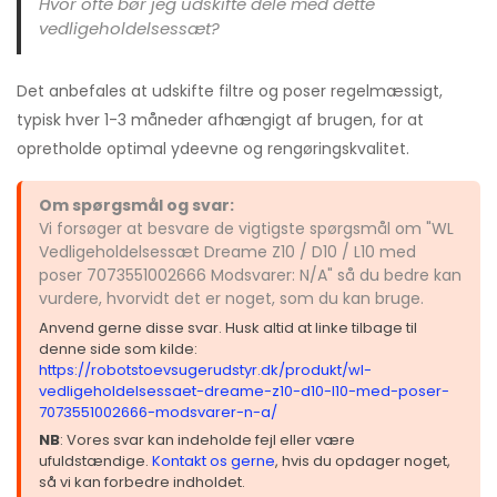
Hvor ofte bør jeg udskifte dele med dette
vedligeholdelsessæt?
Det anbefales at udskifte filtre og poser regelmæssigt,
typisk hver 1-3 måneder afhængigt af brugen, for at
opretholde optimal ydeevne og rengøringskvalitet.
Om spørgsmål og svar:
Vi forsøger at besvare de vigtigste spørgsmål om "WL
Vedligeholdelsessæt Dreame Z10 / D10 / L10 med
poser 7073551002666 Modsvarer: N/A" så du bedre kan
vurdere, hvorvidt det er noget, som du kan bruge.
Anvend gerne disse svar. Husk altid at linke tilbage til
denne side som kilde:
https://robotstoevsugerudstyr.dk/produkt/wl-
vedligeholdelsessaet-dreame-z10-d10-l10-med-poser-
7073551002666-modsvarer-n-a/
NB
: Vores svar kan indeholde fejl eller være
ufuldstændige.
Kontakt os gerne
, hvis du opdager noget,
så vi kan forbedre indholdet.