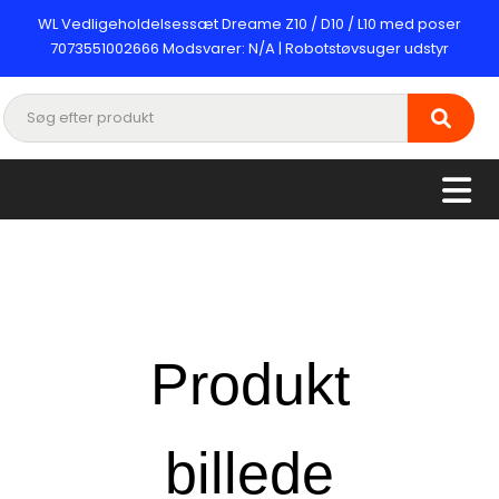
WL Vedligeholdelsessæt Dreame Z10 / D10 / L10 med poser
7073551002666 Modsvarer: N/A | Robotstøvsuger udstyr