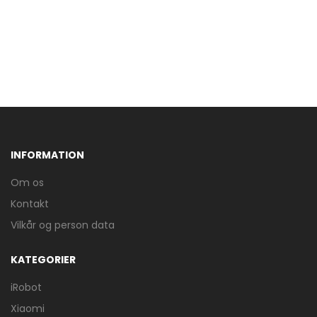
INFORMATION
Om os
Kontakt
Vilkår og person data
KATEGORIER
iRobot
Xiaomi