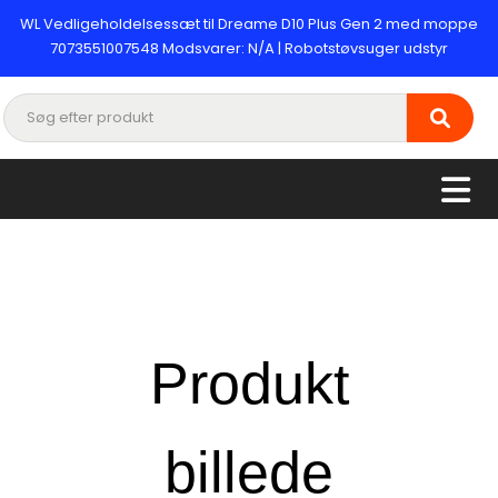
WL Vedligeholdelsessæt til Dreame D10 Plus Gen 2 med moppe
7073551007548 Modsvarer: N/A | Robotstøvsuger udstyr