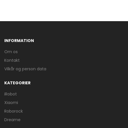
INFORMATION
Om os
Kontakt
Vilkår og person data
KATEGORIER
iRobot
Xiaomi
Roborock
Dreame