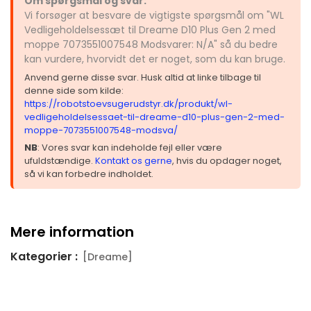
Om spørgsmål og svar:
Vi forsøger at besvare de vigtigste spørgsmål om "WL
Vedligeholdelsessæt til Dreame D10 Plus Gen 2 med
moppe 7073551007548 Modsvarer: N/A" så du bedre
kan vurdere, hvorvidt det er noget, som du kan bruge.
Anvend gerne disse svar. Husk altid at linke tilbage til
denne side som kilde:
https://robotstoevsugerudstyr.dk/produkt/wl-
vedligeholdelsessaet-til-dreame-d10-plus-gen-2-med-
moppe-7073551007548-modsva/
NB
: Vores svar kan indeholde fejl eller være
ufuldstændige.
Kontakt os gerne
, hvis du opdager noget,
så vi kan forbedre indholdet.
Mere information
Kategorier :
[Dreame]