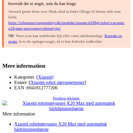
hvorvidt det er noget, som du kan bruge.
Anvend gerne disse svar. Husk altid at linke tilbage til denne side som
kilde:
https://robotstoevsugerudstyr.dk/produkt/xiaomi-d109gl-robot-vacuum-
x20-max-stoevsuger-robotstyret/
NB
: Vores svar kan indeholde fejl eller være ufuldstændige.
Kontakt os
gerne
, hvis du opdager noget, så vi kan forbedre indholdet.
Mere information
Kategorier :
[Xiaomi]
Emner :
[
Xiaomi robot støvsugerposer
]
EAN :
6941812777206
Proshop reklame
Mere information
Xiaomi robotstøvsuger X20 Max med automatisk
hårklipningsbørste