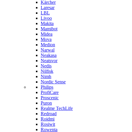
Kärcher
Laresar
LBL
Livoo
Makita
Mamibot
Midea
Mova
Medion
Narwal
Neakasa
Neatsvor
Nedis
Nilfisk
Nimh
Nordic Sense
Philips
ProfiCare
Proscenic
Puron
Realme TechLife
Redroad
Roidmi
Rosiwit
Rowenta