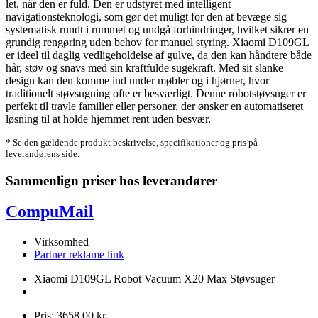
let, når den er fuld. Den er udstyret med intelligent
navigationsteknologi, som gør det muligt for den at bevæge sig
systematisk rundt i rummet og undgå forhindringer, hvilket sikrer en
grundig rengøring uden behov for manuel styring. Xiaomi D109GL
er ideel til daglig vedligeholdelse af gulve, da den kan håndtere både
hår, støv og snavs med sin kraftfulde sugekraft. Med sit slanke
design kan den komme ind under møbler og i hjørner, hvor
traditionelt støvsugning ofte er besværligt. Denne robotstøvsuger er
perfekt til travle familier eller personer, der ønsker en automatiseret
løsning til at holde hjemmet rent uden besvær.
* Se den gældende produkt beskrivelse, specifikationer og pris på
leverandørens side.
Sammenlign priser hos leverandører
CompuMail
Virksomhed
Partner reklame link
Xiaomi D109GL Robot Vacuum X20 Max Støvsuger
Pris: 3658,00 kr.