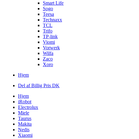
Smart Life
Sogo
Teesa
Technaxx
TCL
Trifo
TP-link
Viomi
Vorwerk
Wilfa
Zaco
Xoro
Hjem
Del af Billig Pris DK
Hjem
iRobot
Electrolux
Miele
Taurus
Makita
Nedis
Xiaomi