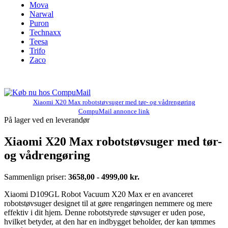
Mova
Narwal
Puron
Technaxx
Teesa
Trifo
Zaco
Xiaomi X20 Max robotstøvsuger med tør- og vådrengøring
CompuMail annonce link
På lager ved en leverandør
Xiaomi X20 Max robotstøvsuger med tør-
og vådrengøring
Sammenlign priser:
3658,00 - 4999,00 kr.
Xiaomi D109GL Robot Vacuum X20 Max er en avanceret
robotstøvsuger designet til at gøre rengøringen nemmere og mere
effektiv i dit hjem. Denne robotstyrede støvsuger er uden pose,
hvilket betyder, at den har en indbygget beholder, der kan tømmes