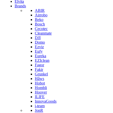
Elvita
Brands
ABIR
Airrobo
Beko
Bosch
Cecotec
Cleanmate
DJI
Domo
Ezviz
Eufy
Eureka
EZIclean
Fagor
Fakir
Grunkel
Hâws
Hobot
Hombli
Hoover
ILIFE
InnovaGoods
i-team
JonR