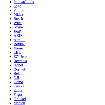
InnovaGoods
Sogo
Philips
Midea
Bosch
Wilfa
i-team
JonR
ABIR
Airrobo
Roidmi
Viomi
LBL
EZIclean
Rowenta
Hobot
Rosiwit
Beko
DJI
Domo
Eureka
Ezviz
Fagor
Grunkel
Medion