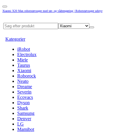
Xiaomi X20 Max robotstøvsuger med tør- og vådrengøring | Robotstøvsuger udstyr
Kategorier
iRobot
Electrolux
Miele
Taurus
Xiaomi
Roborock
Neato
Dreame
Severin
Ecovacs
Dyson
Shark
Samsung
Denver
LG
Mamibot