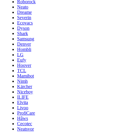
Roborock
Neato
Dreame
Severin
Ecovacs
Dyson
Shark
Samsung
Denver
Hombli
LG
Eufy
Hoover
TCL
Mamibot
Nimh
Kärcher
Niceboy
ILIFE
Elvita
Livoo
ProfiCare
Hâws
Cecotec
Neatsvor