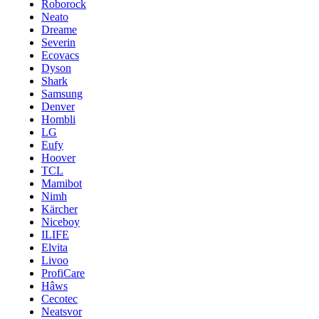
Roborock
Neato
Dreame
Severin
Ecovacs
Dyson
Shark
Samsung
Denver
Hombli
LG
Eufy
Hoover
TCL
Mamibot
Nimh
Kärcher
Niceboy
ILIFE
Elvita
Livoo
ProfiCare
Hâws
Cecotec
Neatsvor