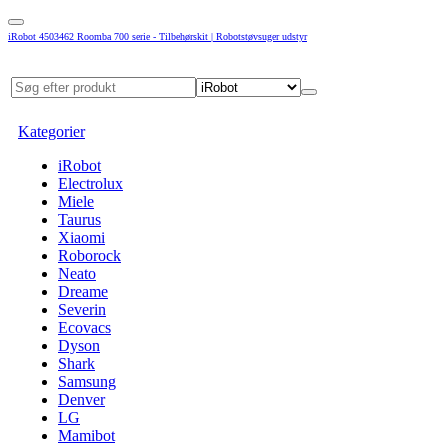
iRobot 4503462 Roomba 700 serie - Tilbehørskit | Robotstøvsuger udstyr
Kategorier
iRobot
Electrolux
Miele
Taurus
Xiaomi
Roborock
Neato
Dreame
Severin
Ecovacs
Dyson
Shark
Samsung
Denver
LG
Mamibot