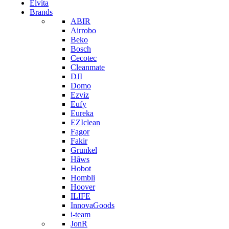
Elvita
Brands
ABIR
Airrobo
Beko
Bosch
Cecotec
Cleanmate
DJI
Domo
Ezviz
Eufy
Eureka
EZIclean
Fagor
Fakir
Grunkel
Hâws
Hobot
Hombli
Hoover
ILIFE
InnovaGoods
i-team
JonR