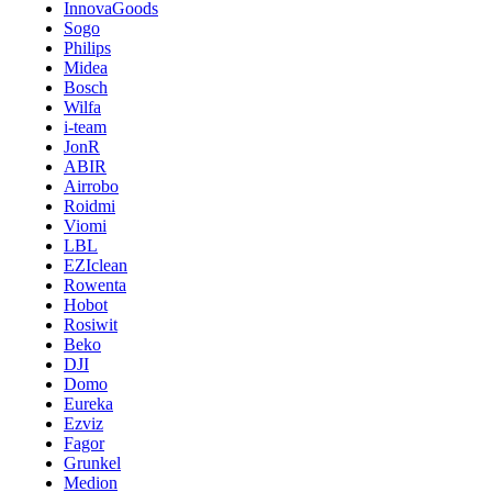
InnovaGoods
Sogo
Philips
Midea
Bosch
Wilfa
i-team
JonR
ABIR
Airrobo
Roidmi
Viomi
LBL
EZIclean
Rowenta
Hobot
Rosiwit
Beko
DJI
Domo
Eureka
Ezviz
Fagor
Grunkel
Medion