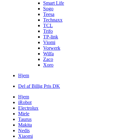
Smart Life
Sogo
Teesa
Technaxx
TCL
Trifo
TP-link
Viomi
Vorwerk
Wilfa
Zaco
Xoro
Hjem
Del af Billig Pris DK
Hjem
iRobot
Electrolux
Miele
Taurus
Makita
Nedis
Xiaomi