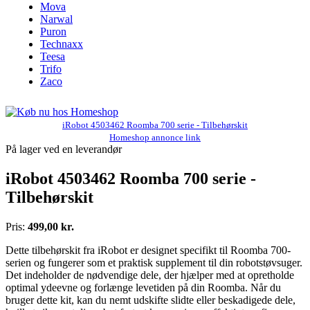
Mova
Narwal
Puron
Technaxx
Teesa
Trifo
Zaco
iRobot 4503462 Roomba 700 serie - Tilbehørskit
Homeshop annonce link
På lager ved en leverandør
iRobot 4503462 Roomba 700 serie -
Tilbehørskit
Pris:
499,00 kr.
Dette tilbehørskit fra iRobot er designet specifikt til Roomba 700-
serien og fungerer som et praktisk supplement til din robotstøvsuger.
Det indeholder de nødvendige dele, der hjælper med at opretholde
optimal ydeevne og forlænge levetiden på din Roomba. Når du
bruger dette kit, kan du nemt udskifte slidte eller beskadigede dele,