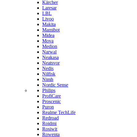
Kärcher
Laresar
LBL
Livoo
Makita
Mamibot
Midea
Mova
Medion
Narwal
Neakasa
Neatsvor
Nedis
Nilfisk
Nimh
Nordic Sense
Philips
ProfiCare
Proscenic
Puron
Realme TechLife
Redroad
Roidmi
Rosiwit
Rowenta