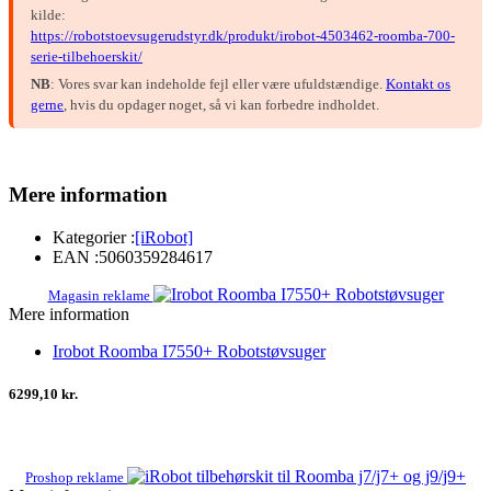
kilde:
https://robotstoevsugerudstyr.dk/produkt/irobot-4503462-roomba-700-
serie-tilbehoerskit/
NB
: Vores svar kan indeholde fejl eller være ufuldstændige.
Kontakt os
gerne
, hvis du opdager noget, så vi kan forbedre indholdet.
Mere information
Kategorier :
[iRobot]
EAN :
5060359284617
Magasin reklame
Mere information
Irobot Roomba I7550+ Robotstøvsuger
6299,10 kr.
Proshop reklame