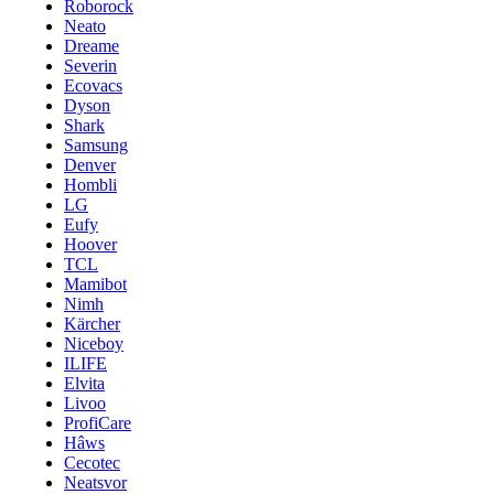
Roborock
Neato
Dreame
Severin
Ecovacs
Dyson
Shark
Samsung
Denver
Hombli
LG
Eufy
Hoover
TCL
Mamibot
Nimh
Kärcher
Niceboy
ILIFE
Elvita
Livoo
ProfiCare
Hâws
Cecotec
Neatsvor