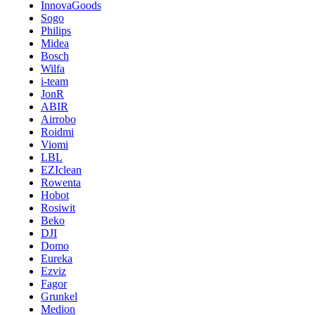
InnovaGoods
Sogo
Philips
Midea
Bosch
Wilfa
i-team
JonR
ABIR
Airrobo
Roidmi
Viomi
LBL
EZIclean
Rowenta
Hobot
Rosiwit
Beko
DJI
Domo
Eureka
Ezviz
Fagor
Grunkel
Medion