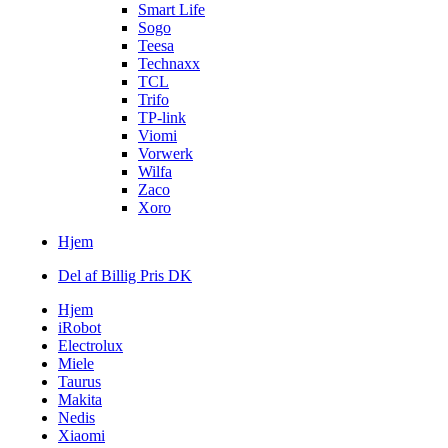
Smart Life
Sogo
Teesa
Technaxx
TCL
Trifo
TP-link
Viomi
Vorwerk
Wilfa
Zaco
Xoro
Hjem
Del af Billig Pris DK
Hjem
iRobot
Electrolux
Miele
Taurus
Makita
Nedis
Xiaomi