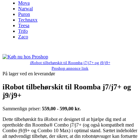
Mova
Narwal
Puron
Technaxx
Teesa
Trifo
Zaco
iRobot tilbehørskit til Roomba j7/j7+ og j9/j9+
Proshop annonce link
På lager ved en leverandør
iRobot tilbehørskit til Roomba j7/j7+ og
j9/j9+
Sammenlign priser:
559,00 - 599,00 kr.
Dette tilbehørskit fra iRobot er designet til at hjælpe dig med at
opretholde din Roomba® Combo j7/j7+ (og også kompatibelt med
Combo j9/j9+ og Combo 10 Max) i optimal stand. Sættet indeholder
alt nødvendigt tilbehør, der sikrer, at din robotstøvsuger kan fortsætte