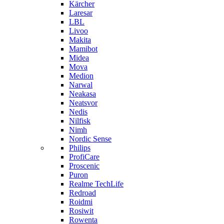
Kärcher
Laresar
LBL
Livoo
Makita
Mamibot
Midea
Mova
Medion
Narwal
Neakasa
Neatsvor
Nedis
Nilfisk
Nimh
Nordic Sense
Philips
ProfiCare
Proscenic
Puron
Realme TechLife
Redroad
Roidmi
Rosiwit
Rowenta