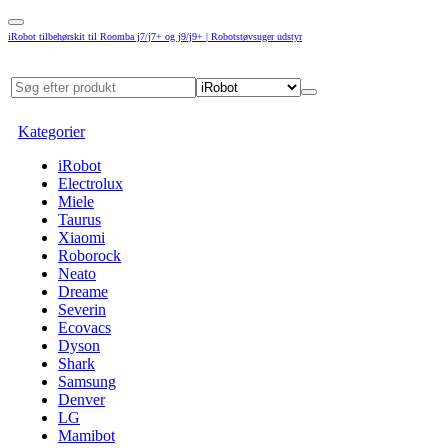
iRobot tilbehørskit til Roomba j7/j7+ og j9/j9+ | Robotstøvsuger udstyr
Kategorier
iRobot
Electrolux
Miele
Taurus
Xiaomi
Roborock
Neato
Dreame
Severin
Ecovacs
Dyson
Shark
Samsung
Denver
LG
Mamibot