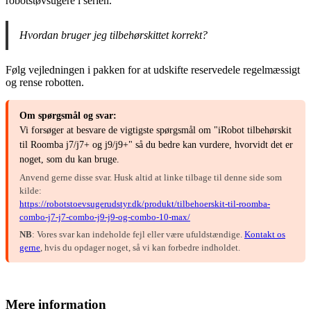
robotstøvsugere i serien.
Hvordan bruger jeg tilbehørskittet korrekt?
Følg vejledningen i pakken for at udskifte reservedele regelmæssigt
og rense robotten.
Om spørgsmål og svar:
Vi forsøger at besvare de vigtigste spørgsmål om "iRobot tilbehørskit
til Roomba j7/j7+ og j9/j9+" så du bedre kan vurdere, hvorvidt det er
noget, som du kan bruge.
Anvend gerne disse svar. Husk altid at linke tilbage til denne side som
kilde:
https://robotstoevsugerudstyr.dk/produkt/tilbehoerskit-til-roomba-
combo-j7-j7-combo-j9-j9-og-combo-10-max/
NB
: Vores svar kan indeholde fejl eller være ufuldstændige.
Kontakt os
gerne
, hvis du opdager noget, så vi kan forbedre indholdet.
Mere information