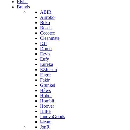
Elvita
Brands
ABIR
Airrobo
Beko
Bosch
Cecotec
Cleanmate
DJI
Domo
Ezviz
Eufy
Eureka
EZIclean
Fagor
Fakir
Grunkel
Hâws
Hobot
Hombli
Hoover
ILIFE
InnovaGoods
i-team
JonR