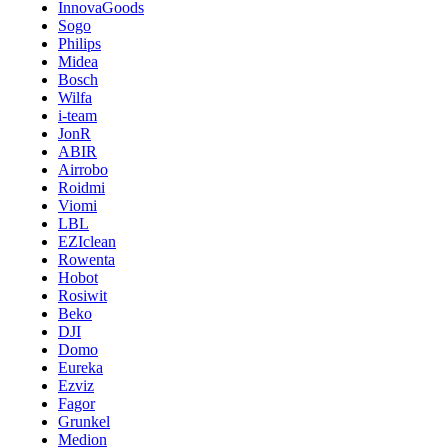
InnovaGoods
Sogo
Philips
Midea
Bosch
Wilfa
i-team
JonR
ABIR
Airrobo
Roidmi
Viomi
LBL
EZIclean
Rowenta
Hobot
Rosiwit
Beko
DJI
Domo
Eureka
Ezviz
Fagor
Grunkel
Medion