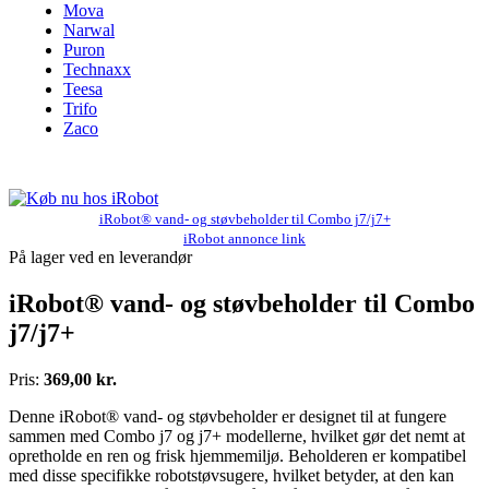
Mova
Narwal
Puron
Technaxx
Teesa
Trifo
Zaco
iRobot® vand- og støvbeholder til Combo j7/j7+
iRobot annonce link
På lager ved en leverandør
iRobot® vand- og støvbeholder til Combo
j7/j7+
Pris:
369,00 kr.
Denne iRobot® vand- og støvbeholder er designet til at fungere
sammen med Combo j7 og j7+ modellerne, hvilket gør det nemt at
opretholde en ren og frisk hjemmemiljø. Beholderen er kompatibel
med disse specifikke robotstøvsugere, hvilket betyder, at den kan