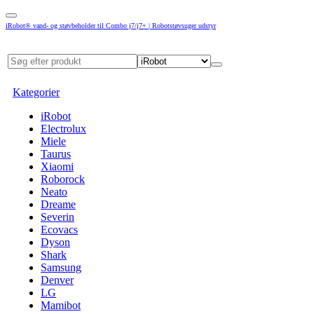
iRobot® vand- og støvbeholder til Combo j7/j7+ | Robotstøvsuger udstyr
Kategorier
iRobot
Electrolux
Miele
Taurus
Xiaomi
Roborock
Neato
Dreame
Severin
Ecovacs
Dyson
Shark
Samsung
Denver
LG
Mamibot