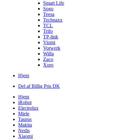
Smart Life
Sogo
Teesa
Technaxx
TCL
Trifo
TP-link
Viomi
Vorwerk
Wilfa
Zaco
Xoro
Hjem
Del af Billig Pris DK
Hjem
iRobot
Electrolux
Miele
Taurus
Makita
Nedis
Xiaomi