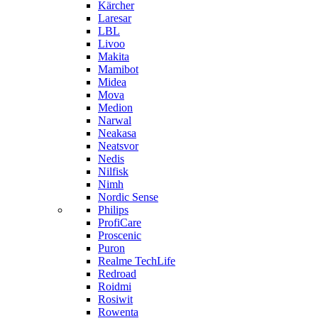
Kärcher
Laresar
LBL
Livoo
Makita
Mamibot
Midea
Mova
Medion
Narwal
Neakasa
Neatsvor
Nedis
Nilfisk
Nimh
Nordic Sense
Philips
ProfiCare
Proscenic
Puron
Realme TechLife
Redroad
Roidmi
Rosiwit
Rowenta