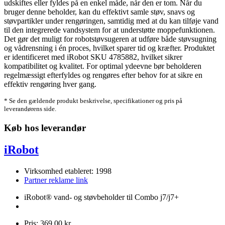
udskiftes eller fyldes på en enkel måde, når den er tom. Når du
bruger denne beholder, kan du effektivt samle støv, snavs og
støvpartikler under rengøringen, samtidig med at du kan tilføje vand
til den integrerede vandsystem for at understøtte moppefunktionen.
Det gør det muligt for robotstøvsugeren at udføre både støvsugning
og vådrensning i én proces, hvilket sparer tid og kræfter. Produktet
er identificeret med iRobot SKU 4785882, hvilket sikrer
kompatibilitet og kvalitet. For optimal ydeevne bør beholderen
regelmæssigt efterfyldes og rengøres efter behov for at sikre en
effektiv rengøring hver gang.
* Se den gældende produkt beskrivelse, specifikationer og pris på
leverandørens side.
Køb hos leverandør
iRobot
Virksomhed etableret: 1998
Partner reklame link
iRobot® vand- og støvbeholder til Combo j7/j7+
Pris: 369,00 kr.