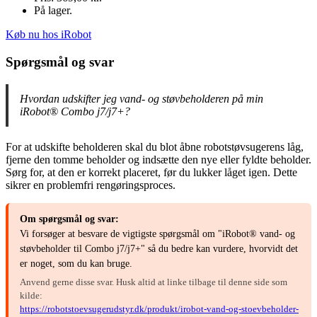
På lager.
Køb nu hos iRobot
Spørgsmål og svar
Hvordan udskifter jeg vand- og støvbeholderen på min
iRobot® Combo j7/j7+?
For at udskifte beholderen skal du blot åbne robotstøvsugerens låg,
fjerne den tomme beholder og indsætte den nye eller fyldte beholder.
Sørg for, at den er korrekt placeret, før du lukker låget igen. Dette
sikrer en problemfri rengøringsproces.
Om spørgsmål og svar:
Vi forsøger at besvare de vigtigste spørgsmål om "iRobot® vand- og
støvbeholder til Combo j7/j7+" så du bedre kan vurdere, hvorvidt det
er noget, som du kan bruge.
Anvend gerne disse svar. Husk altid at linke tilbage til denne side som
kilde:
https://robotstoevsugerudstyr.dk/produkt/irobot-vand-og-stoevbeholder-