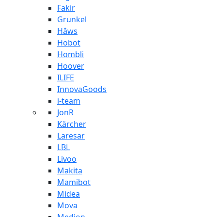
Fakir
Grunkel
Hâws
Hobot
Hombli
Hoover
ILIFE
InnovaGoods
i-team
JonR
Kärcher
Laresar
LBL
Livoo
Makita
Mamibot
Midea
Mova