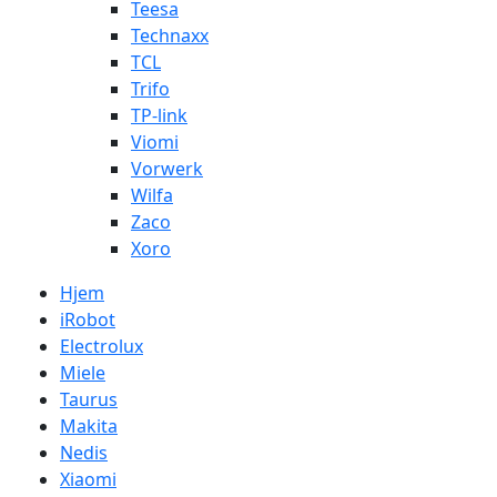
Teesa
Technaxx
TCL
Trifo
TP-link
Viomi
Vorwerk
Wilfa
Zaco
Xoro
Hjem
iRobot
Electrolux
Miele
Taurus
Makita
Nedis
Xiaomi