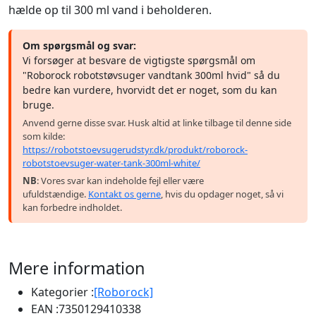
hælde op til 300 ml vand i beholderen.
Om spørgsmål og svar:
Vi forsøger at besvare de vigtigste spørgsmål om
"Roborock robotstøvsuger vandtank 300ml hvid" så du
bedre kan vurdere, hvorvidt det er noget, som du kan
bruge.
Anvend gerne disse svar. Husk altid at linke tilbage til denne side
som kilde:
https://robotstoevsugerudstyr.dk/produkt/roborock-
robotstoevsuger-water-tank-300ml-white/
NB
: Vores svar kan indeholde fejl eller være
ufuldstændige.
Kontakt os gerne
, hvis du opdager noget, så vi
kan forbedre indholdet.
Mere information
Kategorier :
[Roborock]
EAN :
7350129410338