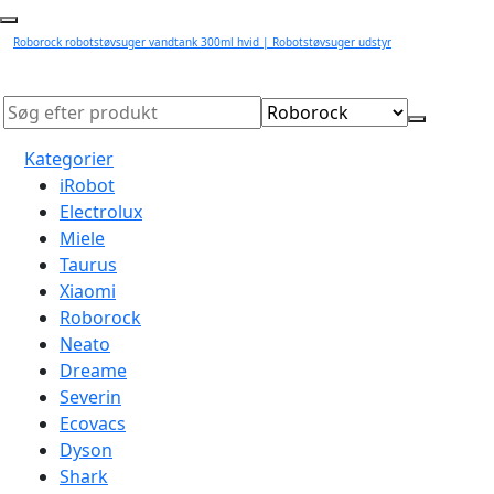
Roborock robotstøvsuger vandtank 300ml hvid | Robotstøvsuger udstyr
Kategorier
iRobot
Electrolux
Miele
Taurus
Xiaomi
Roborock
Neato
Dreame
Severin
Ecovacs
Dyson
Shark