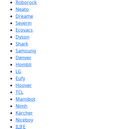
Roborock
Neato
Dreame
Severin
Ecovacs
Dyson
Shark
Samsung
Denver
Hombli
LG
Eufy
Hoover
TCL
Mamibot
Nimh
Kärcher
Niceboy
ILIFE