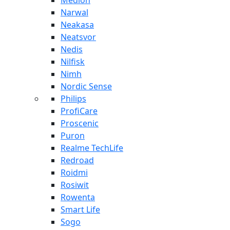
Medion
Narwal
Neakasa
Neatsvor
Nedis
Nilfisk
Nimh
Nordic Sense
Philips
ProfiCare
Proscenic
Puron
Realme TechLife
Redroad
Roidmi
Rosiwit
Rowenta
Smart Life
Sogo