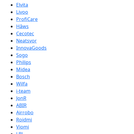
Elvita
Livoo
ProfiCare
Hâws
Cecotec
Neatsvor
InnovaGoods
Sogo
Philips
Midea
Bosch
Wilfa
i-team
JonR
ABIR
Airrobo
Roidmi
Viomi