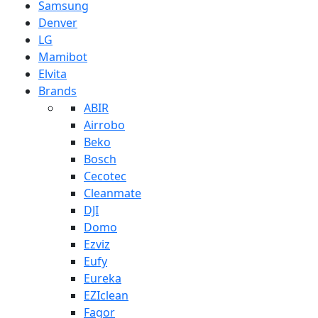
Samsung
Denver
LG
Mamibot
Elvita
Brands
ABIR
Airrobo
Beko
Bosch
Cecotec
Cleanmate
DJI
Domo
Ezviz
Eufy
Eureka
EZIclean
Fagor