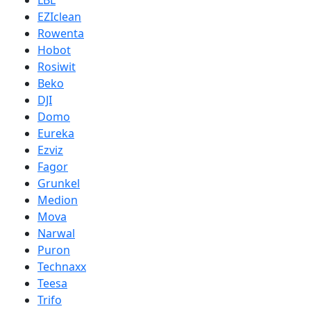
LBL
EZIclean
Rowenta
Hobot
Rosiwit
Beko
DJI
Domo
Eureka
Ezviz
Fagor
Grunkel
Medion
Mova
Narwal
Puron
Technaxx
Teesa
Trifo