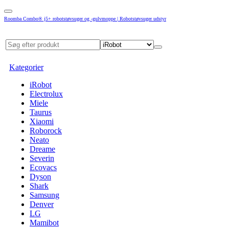
Roomba Combo® j5+ robotstøvsuger og -gulvmoppe | Robotstøvsuger udstyr
Kategorier
iRobot
Electrolux
Miele
Taurus
Xiaomi
Roborock
Neato
Dreame
Severin
Ecovacs
Dyson
Shark
Samsung
Denver
LG
Mamibot