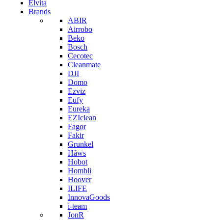
Elvita
Brands
ABIR
Airrobo
Beko
Bosch
Cecotec
Cleanmate
DJI
Domo
Ezviz
Eufy
Eureka
EZIclean
Fagor
Fakir
Grunkel
Hâws
Hobot
Hombli
Hoover
ILIFE
InnovaGoods
i-team
JonR