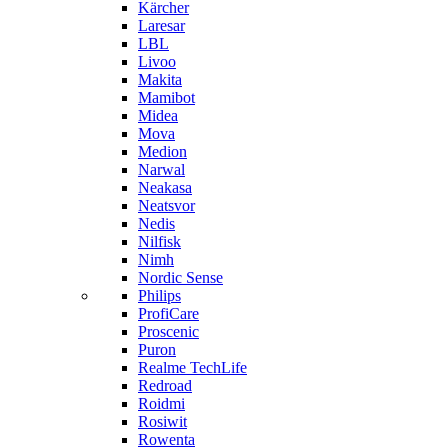
Kärcher
Laresar
LBL
Livoo
Makita
Mamibot
Midea
Mova
Medion
Narwal
Neakasa
Neatsvor
Nedis
Nilfisk
Nimh
Nordic Sense
Philips
ProfiCare
Proscenic
Puron
Realme TechLife
Redroad
Roidmi
Rosiwit
Rowenta