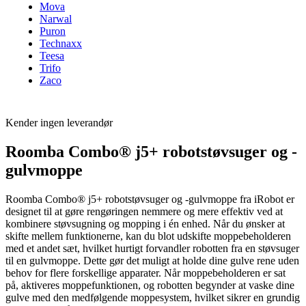
Mova
Narwal
Puron
Technaxx
Teesa
Trifo
Zaco
Kender ingen leverandør
Roomba Combo® j5+ robotstøvsuger og -
gulvmoppe
Roomba Combo® j5+ robotstøvsuger og -gulvmoppe fra iRobot er
designet til at gøre rengøringen nemmere og mere effektiv ved at
kombinere støvsugning og mopping i én enhed. Når du ønsker at
skifte mellem funktionerne, kan du blot udskifte moppebeholderen
med et andet sæt, hvilket hurtigt forvandler robotten fra en støvsuger
til en gulvmoppe. Dette gør det muligt at holde dine gulve rene uden
behov for flere forskellige apparater. Når moppebeholderen er sat
på, aktiveres moppefunktionen, og robotten begynder at vaske dine
gulve med den medfølgende moppesystem, hvilket sikrer en grundig