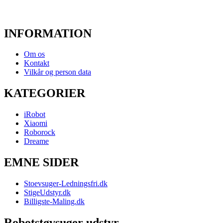
INFORMATION
Om os
Kontakt
Vilkår og person data
KATEGORIER
iRobot
Xiaomi
Roborock
Dreame
EMNE SIDER
Stoevsuger-Ledningsfri.dk
StigeUdstyr.dk
Billigste-Maling.dk
Robotstøvsuger udstyr