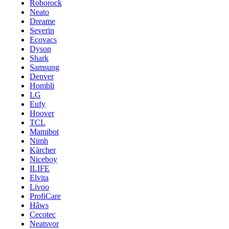
Roborock
Neato
Dreame
Severin
Ecovacs
Dyson
Shark
Samsung
Denver
Hombli
LG
Eufy
Hoover
TCL
Mamibot
Nimh
Kärcher
Niceboy
ILIFE
Elvita
Livoo
ProfiCare
Hâws
Cecotec
Neatsvor