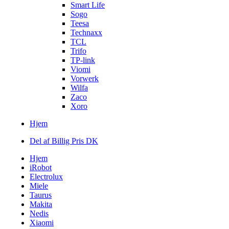
Smart Life
Sogo
Teesa
Technaxx
TCL
Trifo
TP-link
Viomi
Vorwerk
Wilfa
Zaco
Xoro
Hjem
Del af Billig Pris DK
Hjem
iRobot
Electrolux
Miele
Taurus
Makita
Nedis
Xiaomi