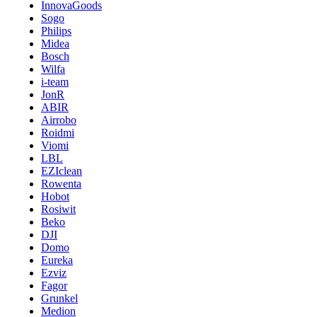
InnovaGoods
Sogo
Philips
Midea
Bosch
Wilfa
i-team
JonR
ABIR
Airrobo
Roidmi
Viomi
LBL
EZIclean
Rowenta
Hobot
Rosiwit
Beko
DJI
Domo
Eureka
Ezviz
Fagor
Grunkel
Medion