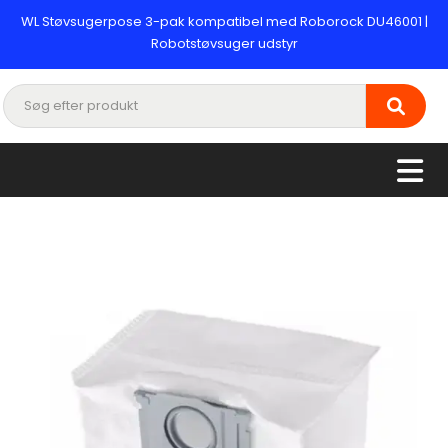
WL Støvsugerpose 3-pak kompatibel med Roborock DU46001 |
Robotstøvsuger udstyr