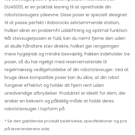
DU46001, er en praktisk løsning til at opretholde din
robotstøvsugers ydeevne. Disse poser er specielt designet
til at passe perfekt i Roborocks selvtømmende station,
hvilket sikrer en problemfri udskiftning og optimal funktion.
Når støvsugerposen er fuld, kan du nemt fjerne den uden
at skulle håndtere støv direkte, hvilket gør rengøringen
mere hygiejnisk og mindre besværlig. Pakken indeholder tre
poser, så du har rigeligt med reservemateriale til
regelmæssig vedligeholdelse af din robotstøvsuger. Ved at
bruge disse kompatible poser kan du sikre, at din robot
fungerer effektivt og holder dit hjem rent uden
unødvendige afbrydelser. Produktet er ideelt for dem, der
ønsker en bekvem og pålidelig måde at holde deres
robotstøvsuger i topform på.
* Se den gældende produkt beskrivelse, specifikationer og pris
på leverandørens side.