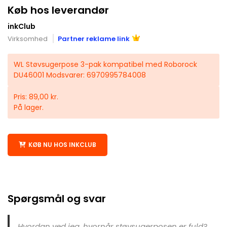
Køb hos leverandør
inkClub
Virksomhed
Partner reklame link
WL Støvsugerpose 3-pak kompatibel med Roborock
DU46001 Modsvarer: 6970995784008
Pris: 89,00 kr.
På lager.
KØB NU HOS INKCLUB
Spørgsmål og svar
Hvordan ved jeg, hvornår støvsugerposen er fuld?