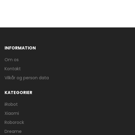
INFORMATION
Om os
Kontakt
Vilkår og person data
KATEGORIER
iRobot
Xiaomi
Roborock
Dreame