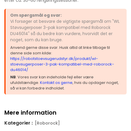
efter ca. 30-60 rengøringssessioner.
Om spørgsmål og svar:
Vi forsøger at besvare de vigtigste spørgsmål om "WL
Støvsugerposer 3-pak kompatibel med Roborock
DU46014" så du bedre kan vurdere, hvorvidt det er
noget, som du kan bruge.
Anvend gerne disse svar. Husk altid at linke tilbage til
denne side som kilde:
https://robotstoevsugerudstyr.dk/produkt/wl-
stoevsugerposer-3-pak-kompatibel-med-roborock-
du46014/
NB
: Vores svar kan indeholde fejl eller være
ufuldstændige.
Kontakt os gerne
, hvis du opdager noget,
så vi kan forbedre indholdet.
Mere information
Kategorier :
[Roborock]