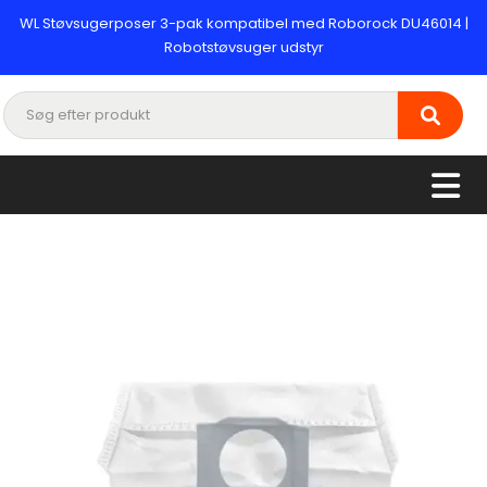
WL Støvsugerposer 3-pak kompatibel med Roborock DU46014 |
Robotstøvsuger udstyr