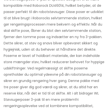
kompatible med Roborock DU46014, hvilket betyder, at de
passer perfekt til din robotstøvsuger. Disse poser er udviklet
til at blive brugt i Roborocks selvtømmende station, hvilket
gør rengøringsprocessen mere bekvem og effektiv. Når du
skal skifte pose, åbner du blot den selvtømmende station,
fjerner den tomme pose og indsætter en ny fra 3-pakken.
Dette sikrer, at støv og snavs bliver opbevaret sikkert og
hygiejnisk, uden at du behøver at håndtere det direkte.
Poserne er lavet af holdbart materiale, der kan indeholde
store mængder støv, hvilket reducerer behovet for hyppige
udskiftninger. Ved regelmæssigt at skifte poserne
opretholder du optimal ydeevne på din robotstøvsuger og
sikrer en grundig rengøring hver gang. Denne pakke med
tre poser giver dig god værdi og sikrer, at du altid har en
reserve klar, når det er tid til at skifte. Alt i alt bidrager WL
Støvsugerposer 3-pak til en mere problemfri
rengøringsoplevelse ved at kombinere kompatibilitet,